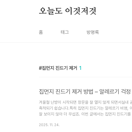
본문 바로가기
오늘도 이것저것
홈
태그
방명록
집먼지 진드기 제거
1
집먼지 진드기 제거 방법 – 알레르기 걱정
겨울철 난방이 시작되면 창문을 잘 열지 않게 되면서실내 
축적되기 쉽습니다.특히 집먼지 진드기는 알레르기 비염, 
잘 보이지 않아 더 무섭죠. 이번 글에서는 집먼지 진드기
속 실천 가능한 루틴 중심으로 소개합니다.✅ 집먼지 진드
2025. 11. 24.
털, 습기를 먹고 살아감온도 20~30도, 습도 60% 이상에
커튼 등에 서식알레르기, 비염, 천식, 아토피 유발 가능보이지